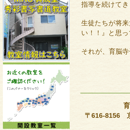
指導を続けてき
生徒たちが将来
い！！』と思っ
それが、育脳寺
———————
育
〒616-815