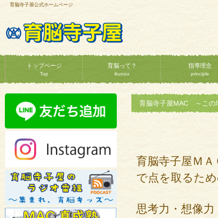
育脳寺子屋公式ホームページ
トップページ
育脳って？
指導理念
Top
ikunou
principle
育脳寺子屋MAC ～こ
育脳寺子屋ＭＡ
で点を取るため
思考力・想像力