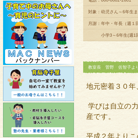
電話：080-8882-2681
対象：幼児さん～6年生
月謝：年中・年長（週１回6
小学3～6年生(週1回80
教室長 菅野 佐智子よ
地元密着３０年
学びは自立の力
産です。
平成２年よりこ