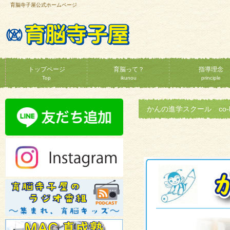
育脳寺子屋公式ホームページ
トップページ
育脳って？
指導理念
Top
ikunou
principle
かんの進学スクール co-ba 