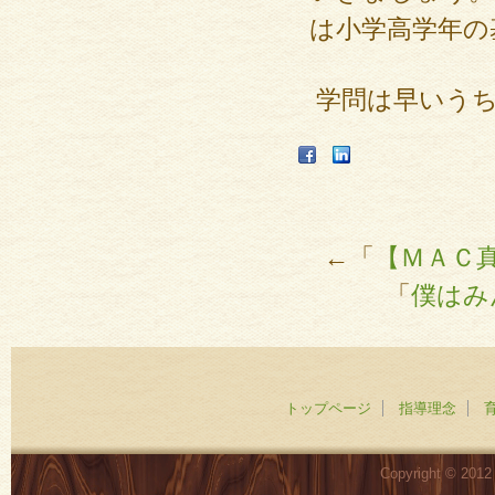
は小学高学年の
学問は早いう
←「
【ＭＡＣ
「
僕はみ
トップページ
指導理念
Copyright © 201