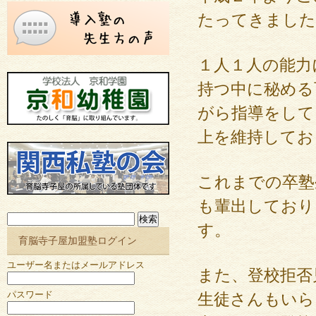
たってきました
１人１人の能力
持つ中に秘める
がら指導をして
上を維持してお
これまでの卒塾
も輩出しており
検
す。
索:
育脳寺子屋加盟塾ログイン
ユーザー名またはメールアドレス
また、登校拒否
パスワード
生徒さんもいら