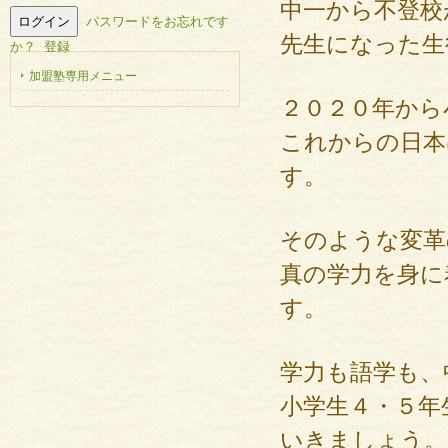
中一から不登校
パスワードをお忘れです
先生になった生
か？
登録
加盟塾専用メニュー
２０２０年から
これからの日本
す。
そのような変革
真の学力を身に
す。
学力も語学も、
小学生４・５年
いきましょう。