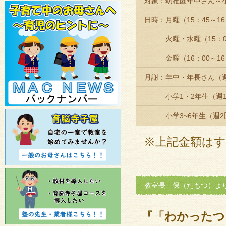
対象：幼稚園年中さん～
日時：月曜（15：45～1
火曜・水曜（15：00～
金曜（16：00～16：
月謝：年中・年長さん（週1
小学1・2年生（週1回9
小学3~6年生（週2回9
※上記金額はす
教室長 保（たもつ）よ
『「わかったつ