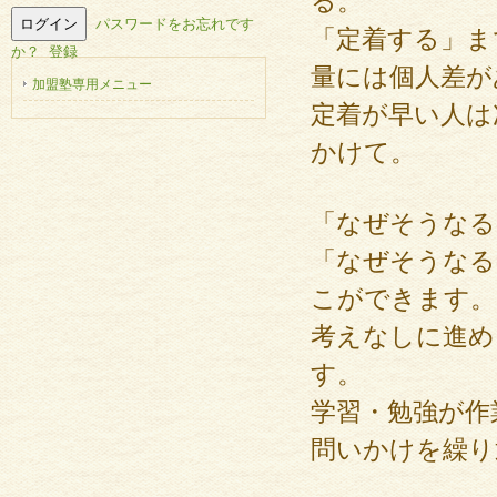
る。
パスワードをお忘れです
「定着する」ま
か？
登録
量には個人差が
加盟塾専用メニュー
定着が早い人は
かけて。
「なぜそうなる
「なぜそうなる
こができます。
考えなしに進め
す。
学習・勉強が作
問いかけを繰り