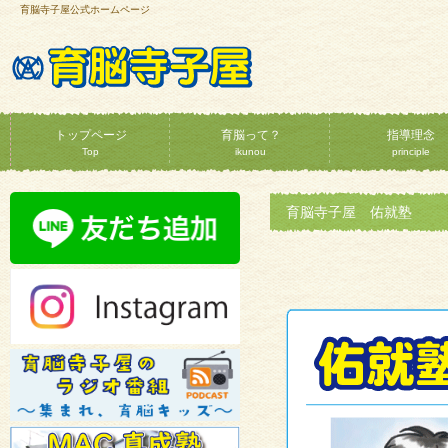
育脳寺子屋公式ホームページ
トップページ
育脳って？
指導理念
Top
ikunou
principle
育脳寺子屋 佑就塾